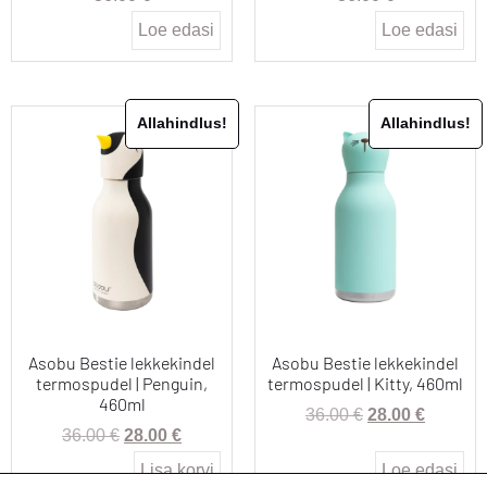
Loe edasi
Loe edasi
Allahindlus!
Allahindlus!
Asobu Bestie lekkekindel
Asobu Bestie lekkekindel
termospudel | Penguin,
termospudel | Kitty, 460ml
460ml
36.00
€
28.00
€
36.00
€
28.00
€
Lisa korvi
Loe edasi