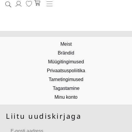
1
2
→
Meist
Brändid
Müügitingimused
Privaatsuspoliitika
Tarnetingimused
Tagastamine
Minu konto
Liitu uudiskirjaga