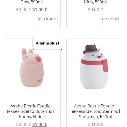
Cow, 590ml
Kitty, 590ml
39.00
€
31.00
€
39.00
€
Lisa korvi
Loe edasi
Allahindlus!
Asobu Bestie Foodie –
Asobu Bestie Foodie –
lekkekindel toidutermos |
lekkekindel toidutermos |
Bunny, 590ml
Snowman, 590ml
39.00
€
31.00
€
39.00
€