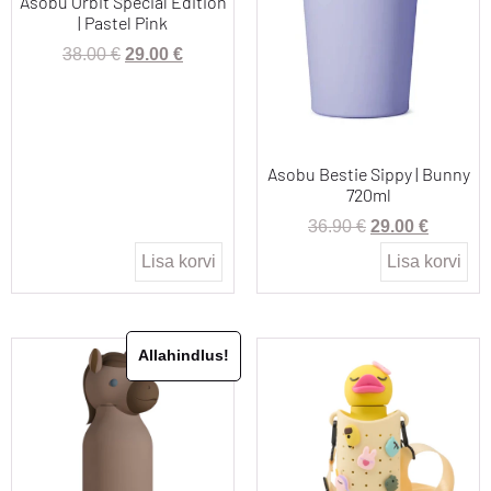
Asobu Orbit Special Edition
| Pastel Pink
38.00
€
29.00
€
Asobu Bestie Sippy | Bunny
720ml
36.90
€
29.00
€
Lisa korvi
Lisa korvi
Allahindlus!