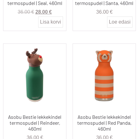
termospudel | Seal, 460ml
termospudel | Santa, 460ml
36.00
€
28.00
€
36.00
€
Lisa korvi
Loe edasi
Asobu Bestie lekkekindel
Asobu Bestie lekkekindel
termospudel | Reindeer,
termospudel | Red Panda,
460ml
460ml
36.00
€
36.00
€