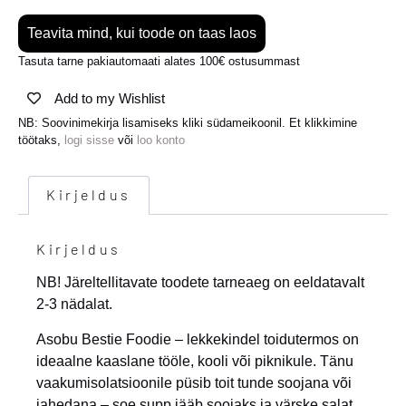
Teavita mind, kui toode on taas laos
Tasuta tarne pakiautomaati alates 100€ ostusummast
Add to my Wishlist
NB: Soovinimekirja lisamiseks kliki südameikoonil. Et klikkimine
töötaks,
logi sisse
või
loo konto
Kirjeldus
Kirjeldus
NB! Järeltellitavate toodete tarneaeg on eeldatavalt
2-3 nädalat.
Asobu Bestie Foodie – lekkekindel toidutermos
on
ideaalne kaaslane tööle, kooli või piknikule. Tänu
vaakumisolatsioonile püsib toit tunde soojana või
jahedana – soe supp jääb soojaks ja värske salat