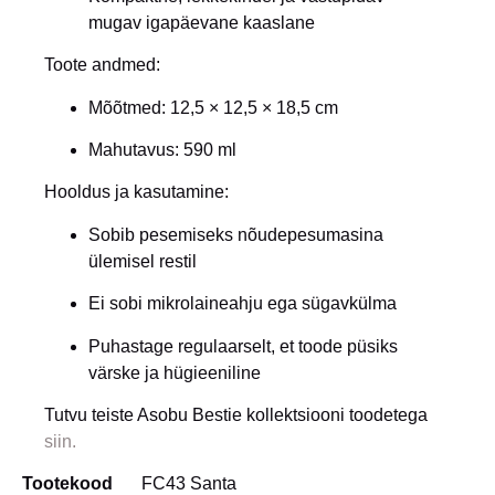
mugav igapäevane kaaslane
Toote andmed:
Mõõtmed: 12,5 × 12,5 × 18,5 cm
Mahutavus: 590 ml
Hooldus ja kasutamine:
Sobib pesemiseks nõudepesumasina
ülemisel restil
Ei sobi mikrolaineahju ega sügavkülma
Puhastage regulaarselt, et toode püsiks
värske ja hügieeniline
Tutvu teiste Asobu Bestie kollektsiooni toodetega
siin.
Tootekood
FC43 Santa