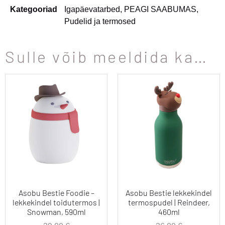
Kategooriad
Igapäevatarbed
,
PEAGI SAABUMAS
,
Pudelid ja termosed
Sulle võib meeldida ka…
Asobu Bestie Foodie –
Asobu Bestie lekkekindel
lekkekindel toidutermos |
termospudel | Reindeer,
Snowman, 590ml
460ml