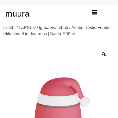
muura
Esileht
/
LAPSED
/
Igapäevatarbed
/ Asobu Bestie Foodie –
lekkekindel toidutermos | Santa, 590ml