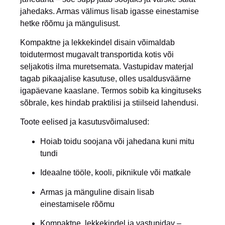
jahedaks. Armas välimus lisab igasse einestamise
hetke rõõmu ja mängulisust.
Kompaktne ja lekkekindel disain võimaldab
toidutermost mugavalt transportida kotis või
seljakotis ilma muretsemata. Vastupidav materjal
tagab pikaajalise kasutuse, olles usaldusväärne
igapäevane kaaslane. Termos sobib ka kingituseks
sõbrale, kes hindab praktilisi ja stiilseid lahendusi.
Toote eelised ja kasutusvõimalused:
Hoiab toidu soojana või jahedana kuni mitu
tundi
Ideaalne tööle, kooli, piknikule või matkale
Armas ja mänguline disain lisab
einestamisele rõõmu
Kompaktne, lekkekindel ja vastupidav –