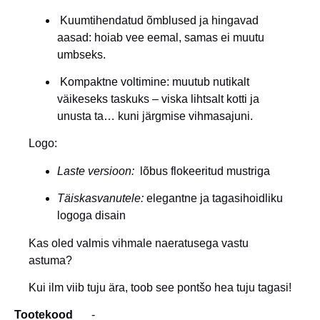
Kuumtihendatud õmblused ja hingavad
aasad:
hoiab vee eemal, samas ei muutu
umbseks.
Kompaktne voltimine:
muutub nutikalt
väikeseks taskuks – viska lihtsalt kotti ja
unusta ta… kuni järgmise vihmasajuni.
Logo:
Laste versioon:
lõbus flokeeritud mustriga
Täiskasvanutele:
elegantne ja tagasihoidliku
logoga disain
Kas oled valmis vihmale naeratusega vastu
astuma?
Kui ilm viib tuju ära, toob see pontšo hea tuju tagasi!
Tootekood
-