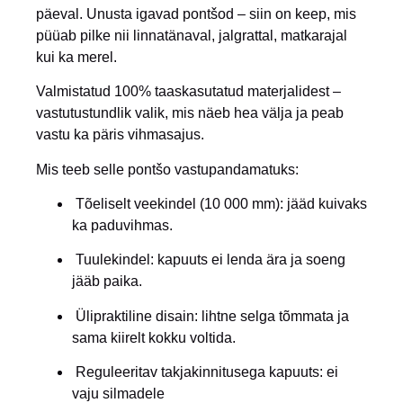
päeval. Unusta igavad pontšod – siin on keep, mis
püüab pilke nii linnatänaval, jalgrattal, matkarajal
kui ka merel.
Valmistatud 100% taaskasutatud materjalidest –
vastutustundlik valik, mis näeb hea välja ja peab
vastu ka päris vihmasajus.
Mis teeb selle pontšo vastupandamatuks:
Tõeliselt veekindel (10 000 mm):
jääd kuivaks
ka paduvihmas.
Tuulekindel:
kapuuts ei lenda ära ja soeng
jääb paika.
Ülipraktiline disain:
lihtne selga tõmmata ja
sama kiirelt kokku voltida.
Reguleeritav takjakinnitusega kapuuts:
ei
vaju silmadele