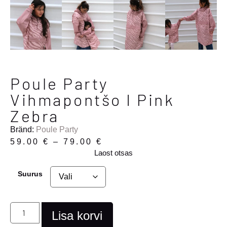
Poule Party
Vihmapontšo I Pink
Zebra
Bränd:
Poule Party
59.00
€
–
79.00
€
Laost otsas
Suurus
Lisa korvi