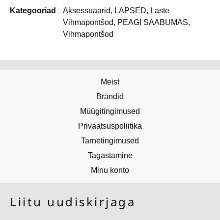
Kategooriad
Aksessuaarid
,
LAPSED
,
Laste
Vihmapontšod
,
PEAGI SAABUMAS
,
Vihmapontšod
Meist
Brändid
Müügitingimused
Privaatsuspoliitika
Tarnetingimused
Tagastamine
Minu konto
Liitu uudiskirjaga