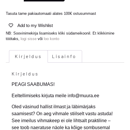
Tasuta tarne pakiautomaati alates 100€ ostusummast
Add to my Wishlist
NB: Soovinimekirja lisamiseks kliki südameikoonil. Et klikkimine
töötaks,
logi sisse
või
loo konto
Kirjeldus
Lisainfo
Kirjeldus
PEAGI SAABUMAS!
Eeltellimiseks kirjuta meile info@muura.ee
Oled väsinud hallist ilmast ja läbimärjaks
saamisest? On aeg vihmale stiilselt vastu astuda!
See imeilus vihmakeep ei ole lihtsalt praktiline –
see toob naeratuse näole ka kõige sombusemal