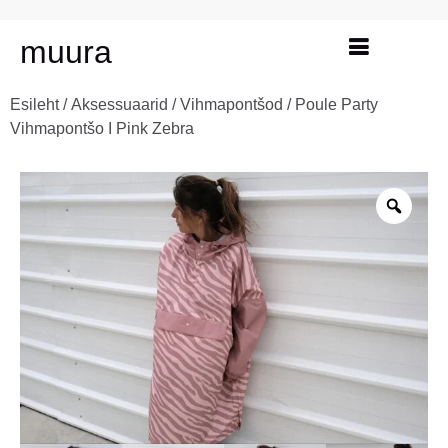
muura
Esileht
/
Aksessuaarid
/
Vihmapontšod
/ Poule Party
Vihmapontšo I Pink Zebra