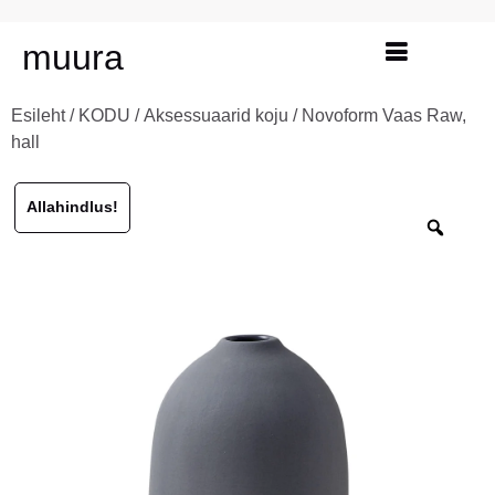
muura
Esileht
/
KODU
/
Aksessuaarid koju
/ Novoform Vaas Raw,
hall
Allahindlus!