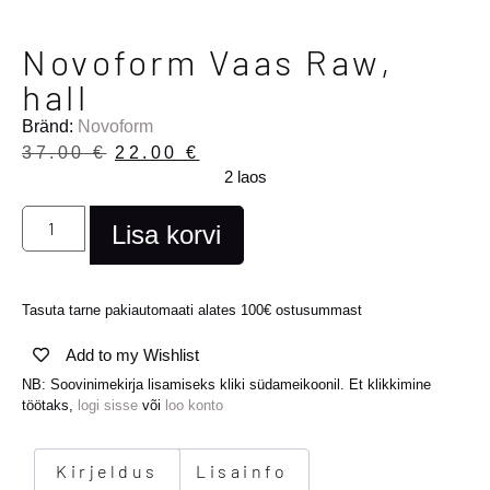
Novoform Vaas Raw,
hall
Bränd:
Novoform
37.00
€
22.00
€
2 laos
Lisa korvi
Tasuta tarne pakiautomaati alates 100€ ostusummast
Add to my Wishlist
NB: Soovinimekirja lisamiseks kliki südameikoonil. Et klikkimine
töötaks,
logi sisse
või
loo konto
Kirjeldus
Lisainfo