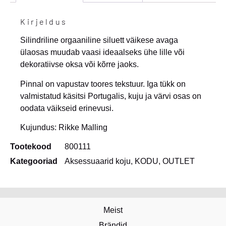
Kirjeldus
Silindriline orgaaniline siluett väikese avaga
ülaosas muudab vaasi ideaalseks ühe lille või
dekoratiivse oksa või kõrre jaoks.
Pinnal on vapustav toores tekstuur. Iga tükk on
valmistatud käsitsi Portugalis, kuju ja värvi osas on
oodata väikseid erinevusi.
Kujundus: Rikke Malling
Tootekood
800111
Kategooriad
Aksessuaarid koju
,
KODU
,
OUTLET
Meist
Brändid