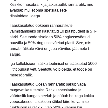
Keskkonnasõbralik ja jätkusuutlik rannarätik, mis
avaldab muljet oma spetsiaalsete
disainidetailidega.
Taaskasutatud ookeani rannarätikute
valmistamiseks on kasutatud 10 plastpudelit ja 5 T-
särki. See toode sisaldab 50% ringlussevõetud
puuvilla ja 50% ringlussevõetud plasti. See, mis
annab rätikule värvi on juba värvitud jäätmete t-
särgid.
Iga kollektsiooni rätiku tootmisel on säästetud 5000
liitrit puhast vett. Seetõttu võib öelda, et toode on
meresõbralik.
Taaskasutatud Ocean rannarätik pakub väga
mugavat kasutamist. Rätiku spetsiaalne ja
väärtuslik kangas neelab ja püüab hetkega kokku
veeosakesed. Lisaks on rätikul kiire kuivamise
funktsioon ja rätik kuivab 50% kiiremini kui