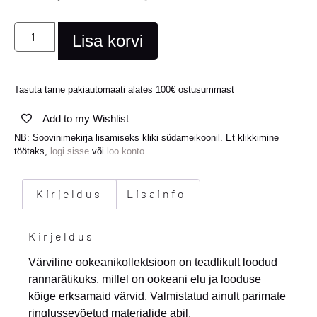
Lisa korvi
Tasuta tarne pakiautomaati alates 100€ ostusummast
Add to my Wishlist
NB: Soovinimekirja lisamiseks kliki südameikoonil. Et klikkimine
töötaks,
logi sisse
või
loo konto
Kirjeldus
Lisainfo
Kirjeldus
Värviline ookeanikollektsioon on teadlikult loodud
rannarätikuks, millel on ookeani elu ja looduse
kõige erksamaid värvid. Valmistatud ainult parimate
ringlussevõetud materjalide abil.