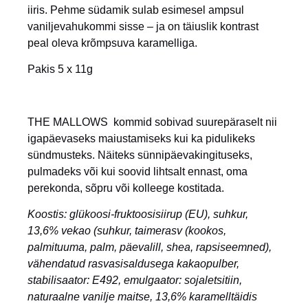
iiris. Pehme südamik sulab esimesel ampsul
vaniljevahukommi sisse – ja on täiuslik kontrast
peal oleva krõmpsuva karamelliga.
Pakis 5 x 11g
THE MALLOWS kommid sobivad suurepäraselt nii
igapäevaseks maiustamiseks kui ka pidulikeks
sündmusteks. Näiteks sünnipäevakingituseks,
pulmadeks või kui soovid lihtsalt ennast, oma
perekonda, sõpru või kolleege kostitada.
Koostis
: glükoosi-fruktoosisiirup (EU), suhkur,
13,6% vekao (suhkur, taimerasv (kookos,
palmituuma, palm, päevalill, shea, rapsiseemned),
vähendatud rasvasisaldusega kakaopulber,
stabilisaator: E492, emulgaator: sojaletsitiin,
naturaalne vanilje maitse, 13,6% karamelltäidis