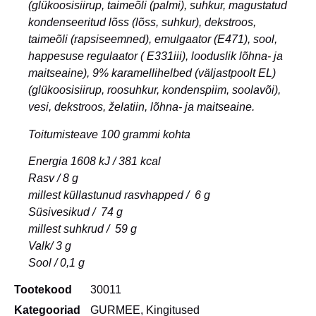
(glükoosisiirup, taimeõli (palmi), suhkur, magustatud
kondenseeritud lõss (lõss, suhkur), dekstroos,
taimeõli (rapsiseemned), emulgaator (E471), sool,
happesuse regulaator ( E331iii), looduslik lõhna- ja
maitseaine), 9% karamellihelbed (väljastpoolt EL)
(glükoosisiirup, roosuhkur, kondenspiim, soolavõi),
vesi, dekstroos, želatiin, lõhna- ja maitseaine.
Toitumisteave 100 grammi kohta
Energia 1608 kJ / 381 kcal
Rasv / 8 g
millest küllastunud rasvhapped / 6 g
Süsivesikud / 74 g
millest suhkrud / 59 g
Valk/ 3 g
Sool / 0,1 g
Tootekood
30011
Kategooriad
GURMEE
,
Kingitused