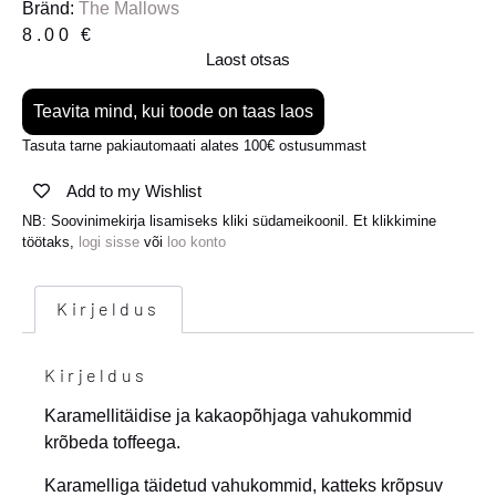
Bränd:
The Mallows
8.00
€
Laost otsas
Teavita mind, kui toode on taas laos
Tasuta tarne pakiautomaati alates 100€ ostusummast
Add to my Wishlist
NB: Soovinimekirja lisamiseks kliki südameikoonil. Et klikkimine
töötaks,
logi sisse
või
loo konto
Kirjeldus
Kirjeldus
Karamellitäidise ja kakaopõhjaga vahukommid
krõbeda toffeega.
Karamelliga täidetud vahukommid, katteks krõpsuv