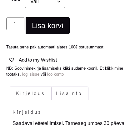
Lisa korvi
Tasuta tarne pakiautomaati alates 100€ ostusummast
Add to my Wishlist
NB: Soovinimekirja lisamiseks kliki südameikoonil. Et klikkimine
töötaks,
logi sisse
või
loo konto
Kirjeldus
Lisainfo
Kirjeldus
Saadaval ettetellimisel. Tarneaeg umbes 30 päeva.