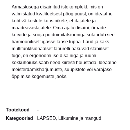
Armastusega disainitud istekomplekt, mis on
valmistatud kvaliteetsest pöögipuust, on ideaalne
koht väikestele kunstnikele, ehitajatele ja
maadeavastajatele. Oma ajatu disaini, õrnade
kurvide ja sooja puiduimitatsiooniga sulandub see
harmooniliselt igasse lapse tuppa. Laud ja kaks
multifunktsionaalset taburetti pakuvad stabiilset
tuge, on ergonoomilise disainiga ja ruumi
kokkuhoiuks saab need kiiresti hoiustada. Ideaalne
meisterdamisharjumuste, suupistete või varajase
õppimise kogemuste jaoks.
Tootekood
-
Kategooriad
LAPSED
,
Liikumine ja mängud