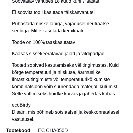
Soovitatav vanuses 18 kuud kuni 7 aastat
Ei soovita tooli kasutada täiskasvanutel
Puhastada niiske lapiga, vajadusel neutraalse
seebiga. Mitte kasutada kemikaale
Toode on 100% taaskasutatav
Kaasas sissekeeratavad jalad ja vildipadjad
Tooted sobivad kasutamiseks välitingimustes. Kuid
kõrge temperatuuri ja niiskuse, äärmuslike
ilmastikutingimuste või temperatuurikõikumiste
kombinatsioon võib suurendada materjali kulumist.
Selle vältimiseks hoidke kuivas ja jahedas kohas.
ecoBirdy
Disain, mis põhineb sotsiaalsel ja keskkonnaalasel
vastutusel.
Tootekood
EC CHA050D