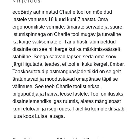
Kirjeldus
ecoBirdy auhinnatud Charlie tool on mõeldud
lastele vanuses 18 kuud kuni 7 aastat. Oma
ergonoomiliste vormide, ümarate servade ja suure
istumispinnaga on Charlie tool mugav ja turvaline
ka kõige väiksematele. Tänu hästi läbimõeldud
disainile on see nii kerge kui ka märkimisväärselt
stabiilne. Seega saavad lapsed seda oma soovi
järgi liigutada, teades, et tool ei kuku kergelt ümber.
Taaskasutatud plastmänguasjade tükid on selgelt
äratuntavad ja moodustavad omapärase täpilise
välimuse. See teeb Charlie toolist erksa
pilgupüüdja ja hariva teose lastele. Tool on ilusaks
disainelemendiks igas ruumis, alates mängutoast
kuni elutoani ja isegi õues. Täieliku komplekti saab
luua koos Luisa lauaga.