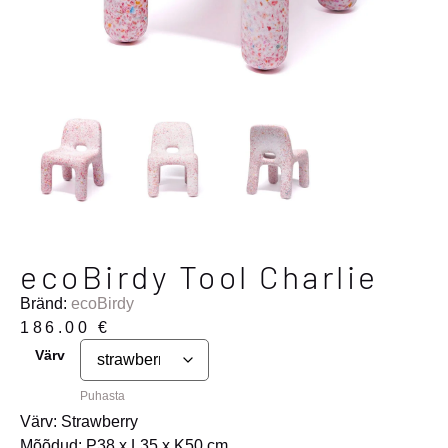
ecoBirdy Tool Charlie
Bränd:
ecoBirdy
186.00
€
Värv
Puhasta
Värv: Strawberry
Mõõdud: P38 x L35 x K50 cm