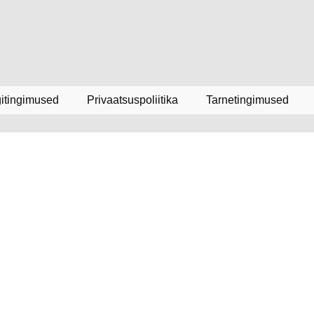
itingimused
Privaatsuspoliitika
Tarnetingimused
Liitu uu