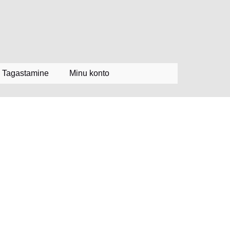
Tagastamine
Minu konto
diskirjaga
Productest OÜ