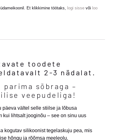
südameikoonil. Et klikkimine töötaks,
logi sisse
või
loo
itavate toodete
eldatavalt 2-3 nädalat.
 parima sõbraga –
ilise veepudeliga!
päeva vältel selle stiilse ja lõbusa
kui lihtsalt jooginõu – see on sinu uus
ja kogutav silikoonist tegelaskuju pea, mis
lise hõngu ja rõõmsa meeleolu.