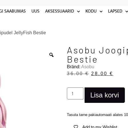
GI SAABUMAS
UUS
AKSESSUAARID
KODU
LAPSED
pudel JellyFish Bestie
Asobu Joogip
Bestie
Bränd:
Asobu
36.00
€
28.00
€
Lisa korvi
Tasuta tarne pakiautomaati alates 
Add to my Wishlist