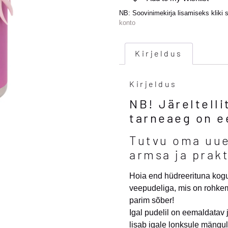
NB: Soovinimekirja lisamiseks kliki 
konto
Kirjeldus
Kirjeldus
NB! Järeltell
tarneaeg on e
Tutvu oma uue
armsa ja prakt
Hoia end hüdreerituna kogu 
veepudeliga, mis on rohkem 
parim sõber!
Igal pudelil on eemaldatav 
lisab igale lonksule mängu