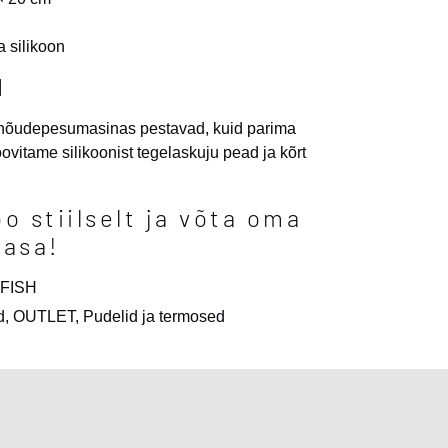
a silikoon
d
 nõudepesumasinas pestavad, kuid parima
vitame silikoonist tegelaskuju pead ja kõrt
oo stiilselt ja võta oma
aasa!
 FISH
d
,
OUTLET
,
Pudelid ja termosed