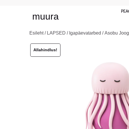
PEA
muura
Esileht
/
LAPSED
/
Igapäevatarbed
/ Asobu Joogi
Allahindlus!