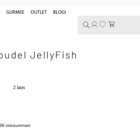
GURMEE
OUTLET
BLOGI
udel JellyFish
2 laos
100€ ostusummast