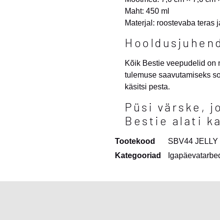
Maht: 450 ml
Materjal: roostevaba teras j
Hooldusjuhen
Kõik Bestie veepudelid on
tulemuse saavutamiseks soo
käsitsi pesta.
Püsi värske, j
Bestie alati k
Tootekood
SBV44 JELLY
Kategooriad
Igapäevatarbe