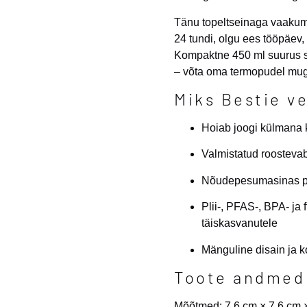
Tänu topeltseinaga vaakumi
24 tundi, olgu ees tööpäev,
Kompaktne 450 ml suurus sob
– võta oma termopudel mugav
Miks Bestie v
Hoiab joogi külmana k
Valmistatud roostevaba
Nõudepesumasinas pe
Plii-, PFAS-, BPA- ja f
täiskasvanutele
Mänguline disain ja 
Toote andmed
Mõõtmed: 7,6 cm × 7,6 cm 