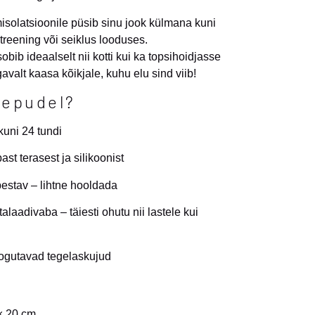
solatsioonile püsib sinu jook külmana kuni
 treening või seiklus looduses.
ib ideaalselt nii kotti kui ka topsihoidjasse
alt kaasa kõikjale, kuhu elu sind viib!
eepudel?
uni 24 tundi
st terasest ja silikoonist
stav – lihtne hooldada
talaadivaba – täiesti ohutu nii lastele kui
kogutavad tegelaskujud
× 20 cm