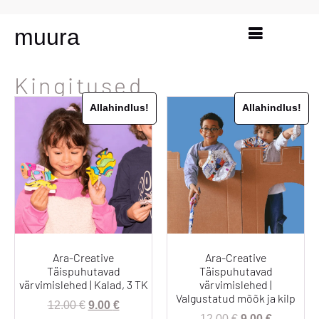
muura
Kingitused
Allahindlus!
Allahindlus!
Ara-Creative
Ara-Creative
Täispuhutavad
Täispuhutavad
värvimislehed | Kalad, 3 TK
värvimislehed |
Valgustatud mõõk ja kilp
12.00
€
9.00
€
12.00
€
9.00
€