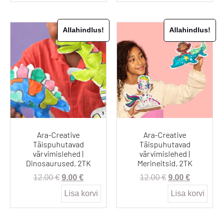
Allahindlus!
Allahindlus!
Ara-Creative
Ara-Creative
Täispuhutavad
Täispuhutavad
värvimislehed |
värvimislehed |
Dinosaurused, 2TK
Merineitsid, 2TK
12.00
€
9.00
€
12.00
€
9.00
€
Lisa korvi
Lisa korvi