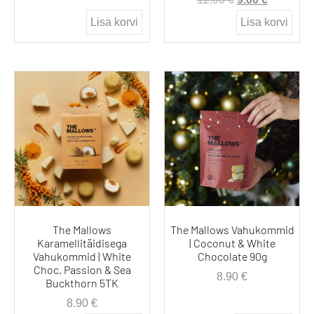
Lisa korvi
Lisa korvi
The Mallows
The Mallows Vahukommid
Karamellitäidisega
| Coconut & White
Vahukommid | White
Chocolate 90g
Choc, Passion & Sea
8.90
€
Buckthorn 5TK
8.90
€