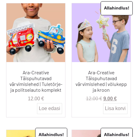
Allahindlus!
Ara-Creative
Ara-Creative
Täispuhutavad
Täispuhutavad
värvimislehed | Tuletõrje-
värvimislehed | võlukepp
ja politseiauto komplekt
ja kroon
12.00
€
12.00
€
9.00
€
Loe edasi
Lisa korvi
Allahindlus!
Allahindlus!