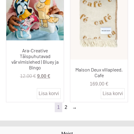
Ara-Creative
Täispuhutavad
värvimislehed | Bluey ja
Bingo
Maison Deux villapleed,
Cafe
12.00
€
9.00
€
169.00
€
Lisa korvi
Lisa korvi
1
2
→
Meist