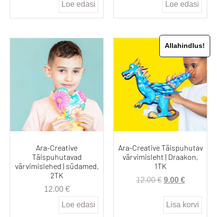
Loe edasi
Loe edasi
Allahindlus!
Ara-Creative
Ara-Creative Täispuhutav
Täispuhutavad
värvimisleht | Draakon,
värvimislehed | südamed,
1TK
2TK
12.00
€
9.00
€
12.00
€
Loe edasi
Lisa korvi