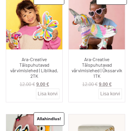
Ara-Creative
Ara-Creative
Täispuhutavad
Täispuhutavad
värvimislehed | Liblikad,
värvimislehed | Ükssarvik
2TK
1TK
12.00
€
9.00
€
12.00
€
9.00
€
Lisa korvi
Lisa korvi
Allahindlus!